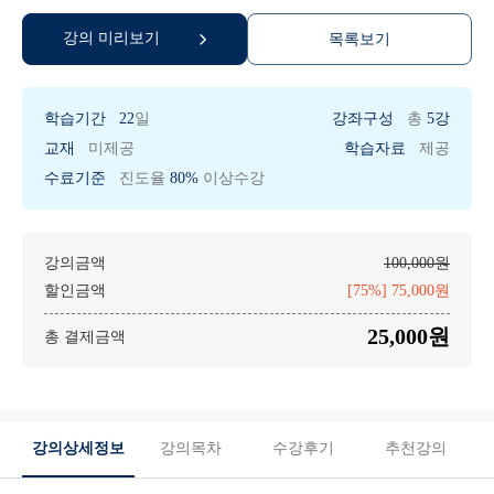
강의 미리보기
목록보기
학습기간
22
일
강좌구성
총
5강
교재
미제공
학습자료
제공
수료기준
진도율
80%
이상수강
강의금액
100,000원
할인금액
[75%] 75,000원
25,000원
총 결제금액
강의상세정보
강의목차
수강후기
추천강의