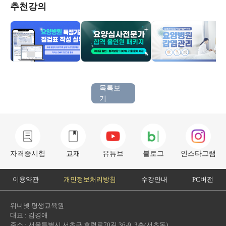
추천강의
목록보
기
자격증시험
교재
유튜브
블로그
인스타그램
이용약관
개인정보처리방침
수강안내
PC버전
위너넷 평생교육원
대표 : 김경애
주소 : 서울특별시 서초구 효령로70길 36-9, 3층(서초동)